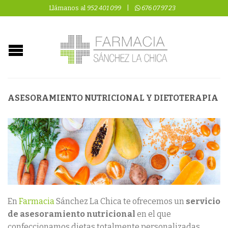
Llámanos al
952 401 099
|
676 07 97 23
ASESORAMIENTO NUTRICIONAL Y DIETOTERAPIA
En
Farmacia
Sánchez La Chica te ofrecemos un
servicio
de asesoramiento nutricional
en el que
confeccionamos dietas totalmente personalizadas